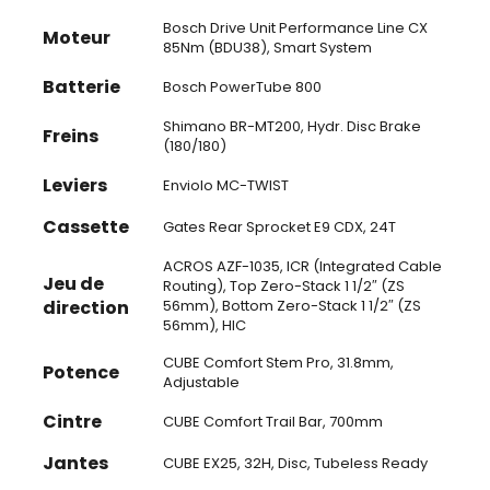
Bosch Drive Unit Performance Line CX
Moteur
85Nm (BDU38), Smart System
Batterie
Bosch PowerTube 800
Shimano BR-MT200, Hydr. Disc Brake
Freins
(180/180)
Leviers
Enviolo MC-TWIST
Cassette
Gates Rear Sprocket E9 CDX, 24T
ACROS AZF-1035, ICR (Integrated Cable
Jeu de
Routing), Top Zero-Stack 1 1/2″ (ZS
direction
56mm), Bottom Zero-Stack 1 1/2″ (ZS
56mm), HIC
CUBE Comfort Stem Pro, 31.8mm,
Potence
Adjustable
Cintre
CUBE Comfort Trail Bar, 700mm
Jantes
CUBE EX25, 32H, Disc, Tubeless Ready