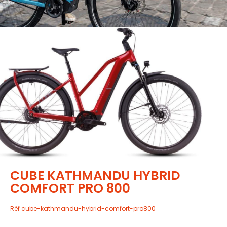
CUBE KATHMANDU HYBRID
COMFORT PRO 800
Réf
cube-kathmandu-hybrid-comfort-pro800