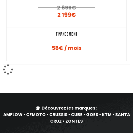
2 899
€
2 199
€
Financement
58€ / mois
Découvrez les marques :
AMFLOW
•
CFMOTO
•
CRUSSIS
•
CUBE
•
GOES
•
KTM
•
SANTA
CRUZ
•
ZONTES