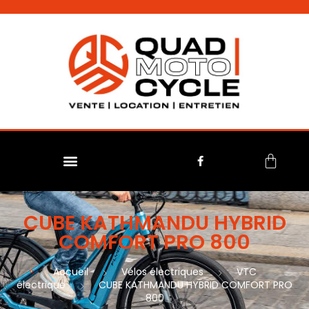
No menu assigned
CUBE KATHMANDU HYBRID
COMFORT PRO 800
Accueil
Vélos électriques
VTC
électrique
CUBE KATHMANDU HYBRID COMFORT PRO
800