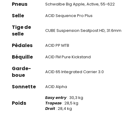
Pneus
Schwalbe Big Apple, Active, 55-622
Selle
ACID Sequence Pro Plus
Tige de
CUBE Suspension Seatpost HD, 31.6mm
selle
Pédales
ACID PP MTB
Béquille
ACID FM Pure Kickstand
Garde-
ACID 65 Integrated Carrier 3.0
boue
Sonnette
ACID Alpha
Easy entry
: 30,3 kg
Poids
Trapeze
: 28,5 kg
Droit
: 28,4 kg