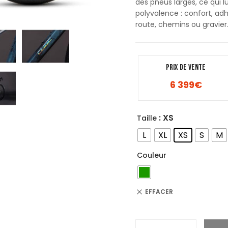
des pneus larges, ce qui 
polyvalence : confort, a
route, chemins ou gravier
PRIX DE VENTE
6 399
€
: XS
Taille
L
XL
XS
S
M
Couleur
EFFACER