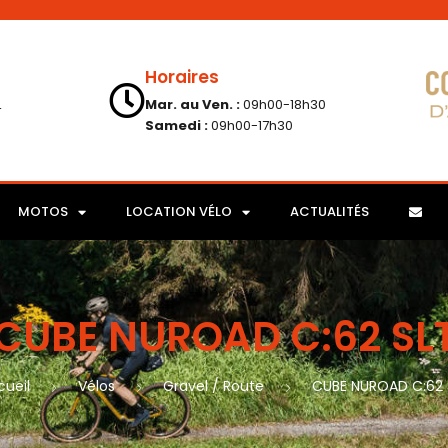
Horaires
L
Mar. au Ven. :
09h00-18h30
Samedi :
09h00-17h30
MOTOS
LOCATION VÉLO
ACTUALITÉS
CUBE NUROAD C:62 SL
cueil
Vélos
Gravel / Route
CUBE NUROAD C:62 