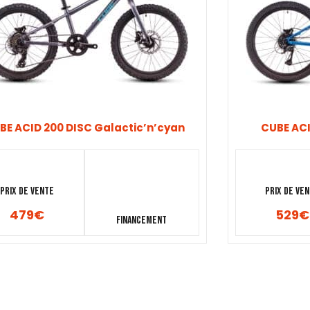
BE ACID 200 DISC Galactic’n’cyan
CUBE ACI
Prix de vente
Prix de ve
479
€
529
€
Financement