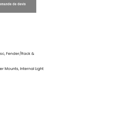
emande de devis
isc, Fender/Rack &
r Mounts, Internal Light