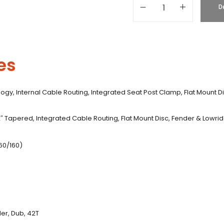
D
es
y, Internal Cable Routing, Integrated Seat Post Clamp, Flat Mount D
2″ Tapered, Integrated Cable Routing, Flat Mount Disc, Fender & Lowride
60/160)
er, Dub, 42T