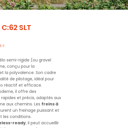
C:62 SLT
1-1
élo semi-rigide (ou gravel
e, conçu pour la
et la polyvalence. Son cadre
alité de pilotage, idéal pour
 réactif et efficace.
erne, il offre des
rapides et précis, adaptés aux
ume aux chemins. Les
freins à
urent un freinage puissant et
t les conditions.
eless-ready
, il peut accueillir