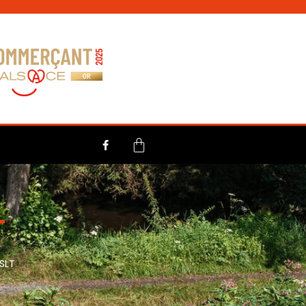
T
SLT