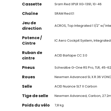
Cassette
Sram Red XPLR XG-1391, 10-46
Chaîne
SRAM Red E1
Jeu de
ACROS, Top Integrated 1 1/2″ w/ Int
direction
Potence /
IC Aero Cockpit System, Integrate
Cintre
Ruban de
ACID Bartape CC 3.0
cintre
Pneus
Schwalbe G-One RS Pro, TLR, 45-62
Roues
Newmen Advanced SL X.R.36 VONOA
Selle
ACID Nuance SLT X Carbon
Tige de selle
Newmen Advanced, Carbon, 27.
Poids du vélo
7,8 kg