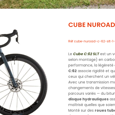
CUBE NUROAD 
Réf
cube-nuroad-c-62-slt-1-
Le
Cube C:62 SLT
est un v
selon montage) en carbon
performance, la légèreté 
C:62
associe rigidité et qu
ceux qui cherchent un vélo
Avec une transmission mod
changements de vitesses 
parcours variés — du bit
disque hydrauliques
ass
maîtrisé quelles que soien
Monté sur des
roues tub