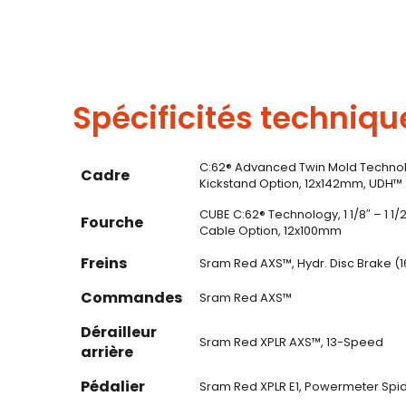
Spécificités techniqu
C:62® Advanced Twin Mold Technolog
Cadre
Kickstand Option, 12x142mm, UDH™
CUBE C:62® Technology, 1 1/8″ – 1 1/
Fourche
Cable Option, 12x100mm
Freins
Sram Red AXS™, Hydr. Disc Brake (1
Commandes
Sram Red AXS™
Dérailleur
Sram Red XPLR AXS™, 13-Speed
arrière
Pédalier
Sram Red XPLR E1, Powermeter Spid