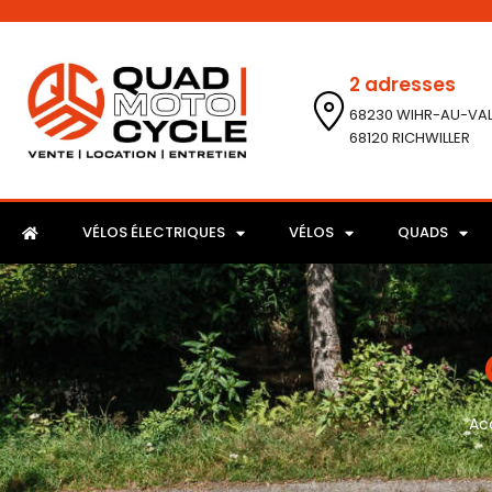
No menu assigned
2 adresses
68230 WIHR-AU-VA
68120 RICHWILLER
VÉLOS ÉLECTRIQUES
VÉLOS
QUADS
Ac