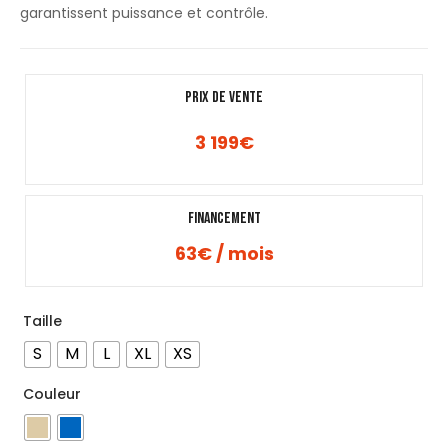
garantissent puissance et contrôle.
PRIX DE VENTE
3 199
€
Financement
63€ / mois
Taille
S
M
L
XL
XS
Couleur