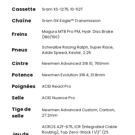
Cassette
Sram XS-1275, 10-52T
Chaîne
Sram GX Eagle™ Transmission
Magura MT8 Pro PM, Hydr. Disc Brake
Freins
(180/160)
Schwalbe Racing Ralph, Super Race,
Pneus
Addix Speed, Kevlar, 2.25
Cintre
Newmen Advanced 318.10, 760mm
Potence
Newmen Evolution 318.4, 31.8mm
Poignées
ACID React Pro
Selle
ACID Nuance Pro
Tige de
Newmen Advanced Custom, Carbon,
selle
27.2mm
ACROS AZF-675, ICR (Integrated Cable
Routing), Top Zero-Stack 1 1/2″ (ZS
Jeu de