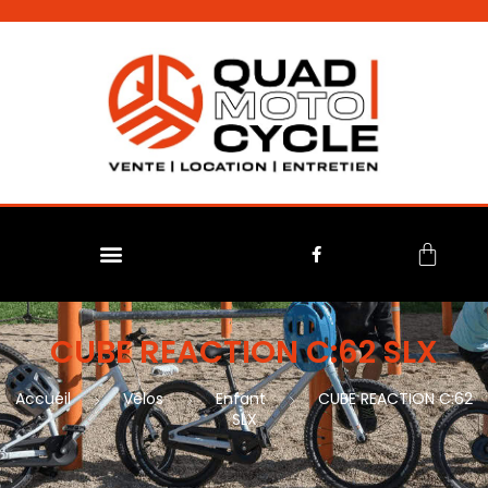
No menu assigned
CUBE REACTION C:62 SLX
Accueil
Vélos
Enfant
CUBE REACTION C:62
SLX