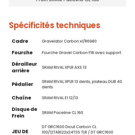
Spécificités techniques
Cadre
Gravelator Carbon x1/R6980
Fourche
Fourche Gravel Carbon F18 avec support
Dérailleur
SRAM RIVAL XPLR AXS 13
arrière
SRAM RIVAL XPLR 13 dents, plateau DUB 40
Pédalier
dents
Chaîne
SRAM RIVAL E1 12/13
Disque de
SRAM Paceline CL 160
Frein
DT GRC1600 Dicut Carbon CL
JEU DE
100/12TA|622x24TSS TLR / DT GRC1600