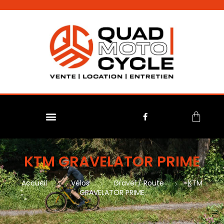
No menu assigned
KTM GRAVELATOR PRIME
Accueil
Vélos
Gravel / Route
KTM
GRAVELATOR PRIME