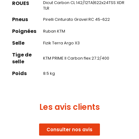
ROUES
Dicut Carbon CL 142/12TA|622x24TSS XDR
TLR
Pneus
Pirelli Cinturato Gravel RC 45-622
Poignées
Ruban KTM
Selle
Fizik Terra Argo X3
Tige de
KTM PRIME II Carbon flex 27.2/400
selle
Poids
8.5 kg
Les avis clients
Consulter nos avis