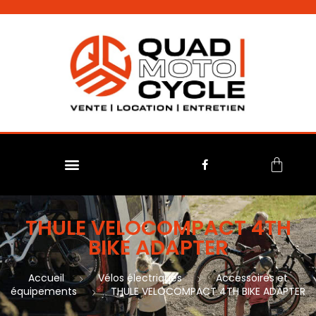
No menu assigned
THULE VELOCOMPACT 4TH
BIKE ADAPTER
Accueil
Vélos électriques
Accessoires et
équipements
THULE VELOCOMPACT 4TH BIKE ADAPTER