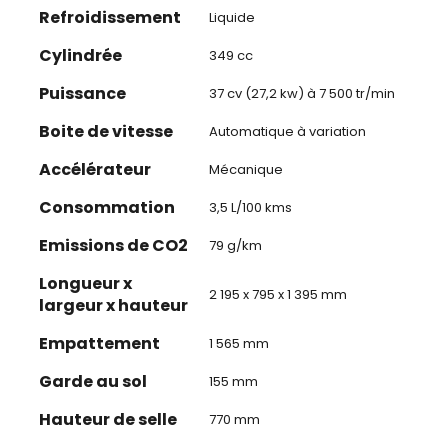
Refroidissement
Liquide
Cylindrée
349 cc
Puissance
37 cv (27,2 kw) à 7 500 tr/min
Boite de vitesse
Automatique à variation
Accélérateur
Mécanique
Consommation
3,5 L/100 kms
Emissions de CO2
79 g/km
Longueur x
2 195 x 795 x 1 395 mm
largeur x hauteur
Empattement
1 565 mm
Garde au sol
155 mm
Hauteur de selle
770 mm