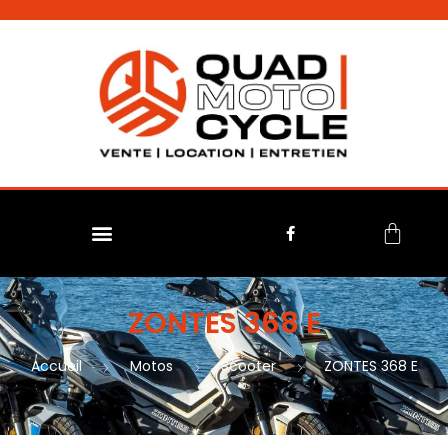
No menu assigned
ZONTES 368 E
Accueil
Motos
Scooter
ZONTES 368 E