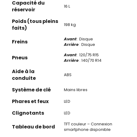
Capacité du
16 L
réservoir
Poids (tous pleins
198 kg
faits)
Avant
: Disque
Freins
Arrière
: Disque
Avant
: 120/75 R15
Pneus
Arrière
: 140/70 R14
Aide à la
ABS
conduite
Système de clé
Mains libres
Phares et feux
LED
Clignotants
LED
TFT couleur – Connexion
Tableau de bord
smartphone disponible