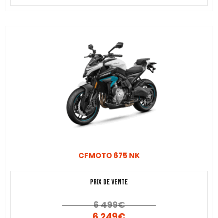
CFMOTO 675 NK
Prix de vente
6 499
€
6 249
€